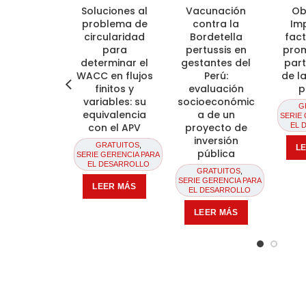
Soluciones al
Vacunación
Ob
problema de
contra la
Im
circularidad
Bordetella
fac
para
pertussis en
pro
determinar el
gestantes del
part
WACC en flujos
Perú:
de l
finitos y
evaluación
p
variables: su
socioeconómic
G
equivalencia
a de un
SERIE
con el APV
proyecto de
EL 
inversión
GRATUITOS
,
L
pública
SERIE GERENCIA PARA
EL DESARROLLO
GRATUITOS
,
SERIE GERENCIA PARA
LEER MÁS
EL DESARROLLO
LEER MÁS