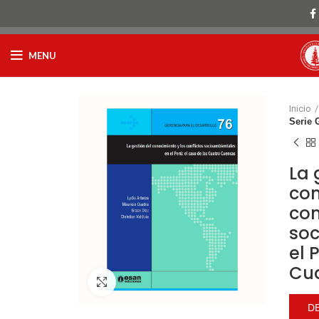
MENU
Inicio
Serie 
La 
con
con
soc
el 
Cu
Click to enlarge
D