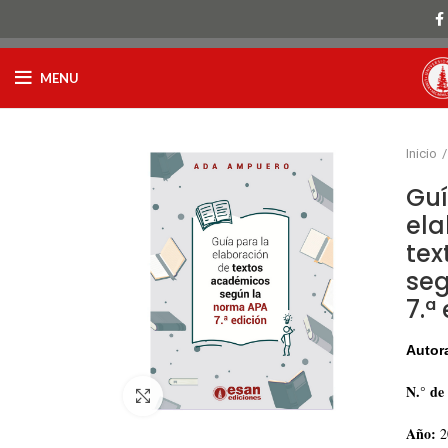
MENU
Inicio
Guí
ela
tex
seg
7.ª
Autor
N.° de
Click to enlarge
Año:
2